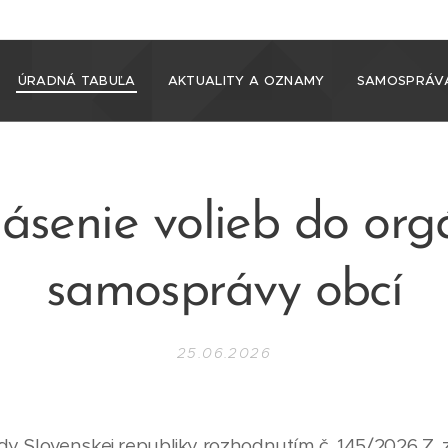
ÚRADNÁ TABUĽA
AKTUALITY A OZNAMY
SAMOSPRÁV
ásenie volieb do or
samosprávy obcí
25.06.2026
y Slovenskej republiky rozhodnutím č. 145/2026 Z. z.