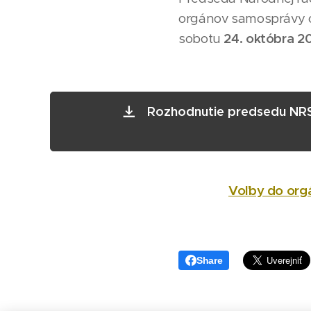
orgánov samosprávy ob
sobotu
24. októbra 2
Rozhodnutie predsedu NRSR
Voľby do org
Share