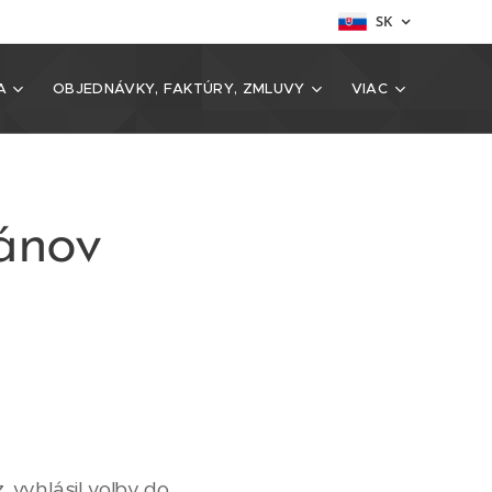
SK
A
OBJEDNÁVKY, FAKTÚRY, ZMLUVY
VIAC
gánov
 vyhlásil voľby do