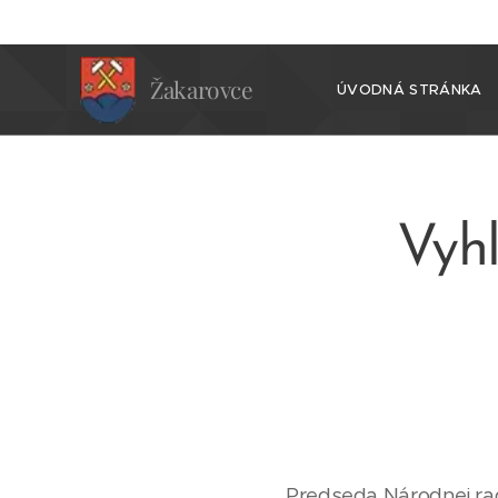
Žakarovce
ÚVODNÁ STRÁNKA
Vyhl
Predseda Národnej rad