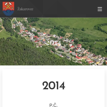
Žakarovce
2014
2014
P.Č.