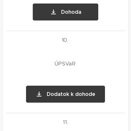
Dohoda
10.
ÚPSVaR
Dodatok k dohode
11.