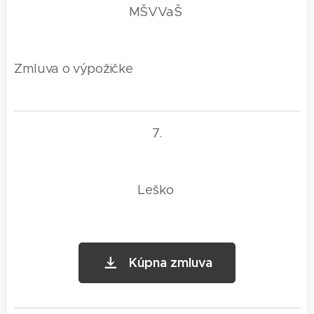
MŠVVaŠ
Zmluva o výpožičke
7.
Leško
Kúpna zmluva