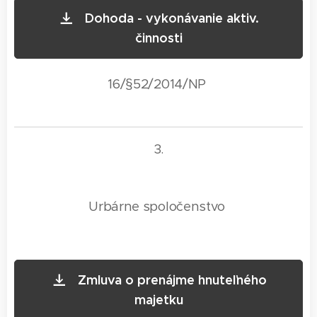
Dohoda - vykonávanie aktiv.
činnosti
16/§52/2014/NP
3.
Urbárne spoločenstvo
Zmluva o prenájme hnuteľného
majetku