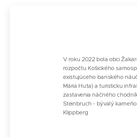
V roku 2022 bola obci Žakar
rozpočtu Košického samospráv
existujúceho banského náučn
Mária Huta) a turisticku inf
zastavenia náčného chodníka d
Steinbruch - bývalý kameňo
Klippberg