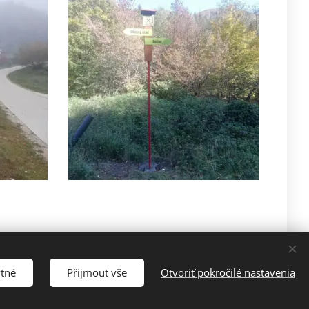
ytné
Přijmout vše
Otvoriť pokročilé nastavenia
Vytvořeno službou
Webnode
Cookies
Jazyky
Čeština
Slovenčina