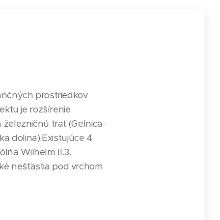
ančných prostriedkov
ktu je rozšírenie
železničnú trať (Gelnica-
ka dolina).Existujúce 4
ôlňa Wilhelm II.3.
ké nešťastia pod vrchom