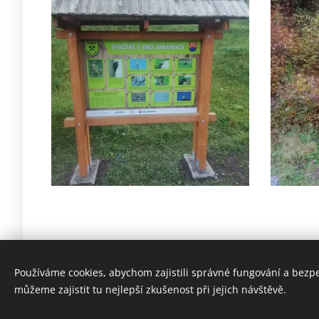
Používáme cookies, abychom zajistili správné fungování a bezp
můžeme zajistit tu nejlepší zkušenost při jejich návštěvě.
© 2022 Všetky práva vyhradené.
© Copyright Obec Žakarovce 2022