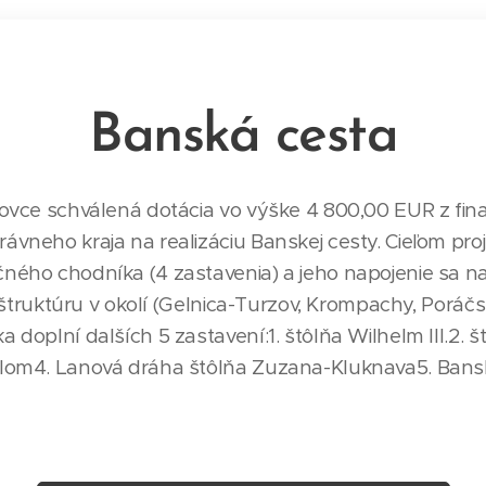
Banská cesta
ovce schválená dotácia vo výške 4 800,00 EUR z fin
neho kraja na realizáciu Banskej cesty. Cieľom proje
ého chodníka (4 zastavenia) a jeho napojenie sa na 
raštruktúru v okolí (Gelnica-Turzov, Krompachy, Poráčs
oplní dalších 5 zastavení:1. štôlňa Wilhelm III.2. št
lom4. Lanová dráha štôlňa Zuzana-Kluknava5. Bans