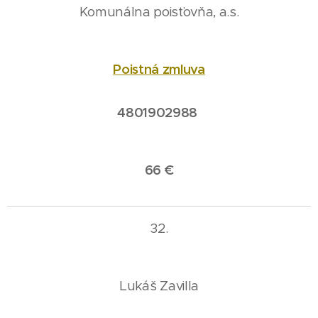
Komunálna poisťovňa, a.s.
Poistná zmluva
4801902988
66 €
32.
Lukáš Zavilla