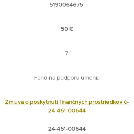
5190064675
50 €
7.
Fond na podporu umenia
Zmluva o poskytnutí finančných prostriedkov č-
24-451-00644
24-451-00644