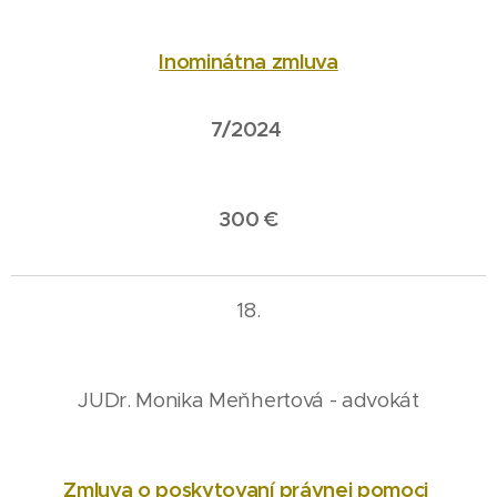
Inominátna zmluva
7/2024
300 €
18.
JUDr. Monika Meňhertová - advokát
Zmluva o poskytovaní právnej pomoci