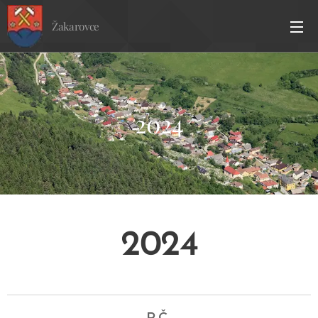
Žakarovce
2024
2024
P.Č.