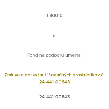
1 300 €
8.
Fond na podporu umenia
Zmluva o poskytnutí finančných prostriedkov č.
24-441-00643
24-441-00643