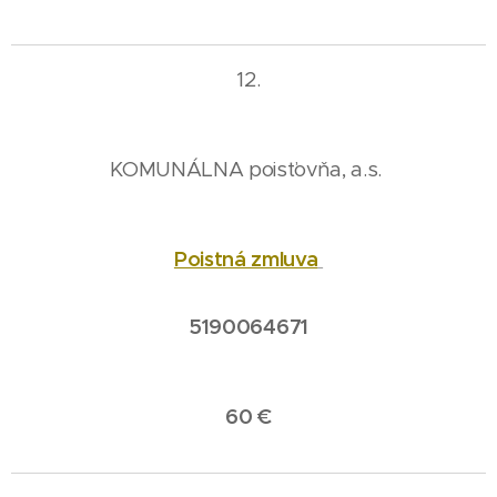
12.
KOMUNÁLNA poisťovňa, a.s.
Poistná zmluva
5190064671
60 €