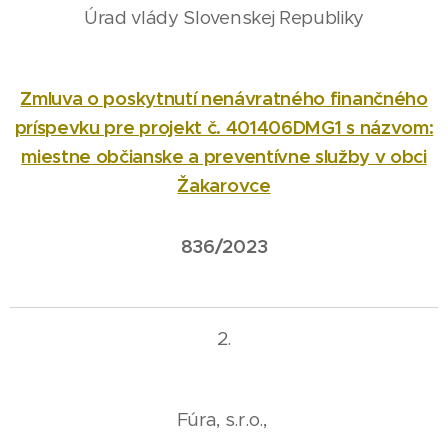
Úrad vlády Slovenskej Republiky
Zmluva o poskytnutí nenávratného finančného
príspevku pre projekt č. 401406DMG1 s názvom:
miestne občianske a preventívne služby v obci
Žakarovce
836/2023
2.
Fúra, s.r.o.,