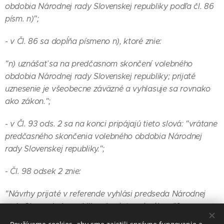
obdobia Národnej rady Slovenskej republiky podľa čl. 86
písm. n)";
- v Čl. 86 sa dopĺňa písmeno n), ktoré znie:
"n) uznášať sa na predčasnom skončení volebného
obdobia Národnej rady Slovenskej republiky; prijaté
uznesenie je všeobecne záväzné a vyhlasuje sa rovnako
ako zákon.";
- v Čl. 93 ods. 2 sa na konci pripájajú tieto slová: "vrátane
predčasného skončenia volebného obdobia Národnej
rady Slovenskej republiky.";
- Čl. 98 odsek 2 znie:
"Návrhy prijaté v referende vyhlási predseda Národnej
rady Slovenskej republiky ako ústavný zákon."?