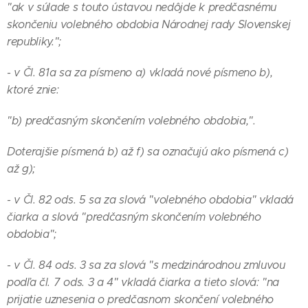
"ak v súlade s touto ústavou nedôjde k predčasnému
skončeniu volebného obdobia Národnej rady Slovenskej
republiky.";
- v Čl. 81a sa za písmeno a) vkladá nové písmeno b),
ktoré znie:
"b) predčasným skončením volebného obdobia,".
Doterajšie písmená b) až f) sa označujú ako písmená c)
až g);
- v Čl. 82 ods. 5 sa za slová "volebného obdobia" vkladá
čiarka a slová "predčasným skončením volebného
obdobia";
- v Čl. 84 ods. 3 sa za slová "s medzinárodnou zmluvou
podľa čl. 7 ods. 3 a 4" vkladá čiarka a tieto slová: "na
prijatie uznesenia o predčasnom skončení volebného