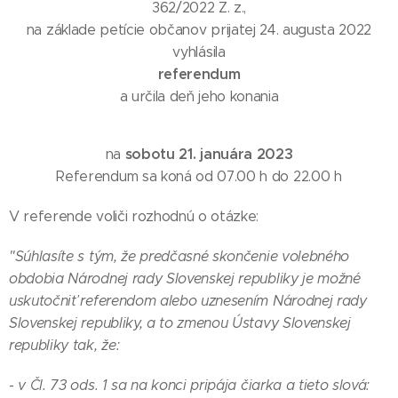
362/2022 Z. z.,
na základe petície občanov prijatej 24. augusta 2022
vyhlásila
referendum
a určila deň jeho konania
sobotu 21. januára 2023
na
Referendum sa koná od 07.00 h do 22.00 h
V referende voliči rozhodnú o otázke:
"Súhlasíte s tým, že predčasné skončenie volebného
obdobia Národnej rady Slovenskej republiky je možné
uskutočniť referendom alebo uznesením Národnej rady
Slovenskej republiky, a to zmenou Ústavy Slovenskej
republiky tak, že:
- v Čl. 73 ods. 1 sa na konci pripája čiarka a tieto slová: