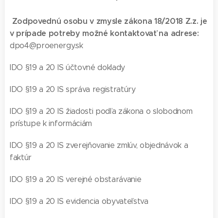
Zodpovednú osobu v zmysle zákona 18/2018 Z.z. je
v prípade potreby možné kontaktovať na adrese:
dpo4@proenergy.sk
IDO §19 a 20 IS účtovné doklady
IDO §19 a 20 IS správa registratúry
IDO §19 a 20 IS žiadosti podľa zákona o slobodnom
prístupe k informáciám
IDO §19 a 20 IS zverejňovanie zmlúv, objednávok a
faktúr
IDO §19 a 20 IS verejné obstarávanie
IDO §19 a 20 IS evidencia obyvateľstva