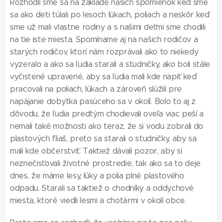
Rozhodli sme sa na základe našich spomienok keď sme
sa ako deti túlali po lesoch lúkach, poliach a neskôr keď
sme už mali vlastne rodiny a s našimi deťmi sme chodili
na tie iste miesta. Spomíname aj na našich rodičov a
starých rodičov, ktorí nám rozprávali ako to niekedy
vyzeralo a ako sa ľudia starali a studničky, ako boli stále
vyčistené upravené, aby sa ľudia mali kde napiť keď
pracovali na poliach, lúkach a zároveň slúžili pre
napájanie dobytka pasúceho sa v okolí. Bolo to aj z
dôvodu, že ľudia predtým chodievali oveľa viac peší a
nemali také možnosti ako teraz, že si vodu zobrali do
plastových fliaš, preto sa starali o studničky, aby sa
mali kde občerstviť. Taktiež dávali pozor, aby si
neznečisťovali životné prostredie, tak ako sa to deje
dnes, že máme lesy, lúky a polia plné plastového
odpadu. Starali sa taktiež o chodníky a oddychové
miesta, ktoré viedli lesmi a chotármi v okolí obce.