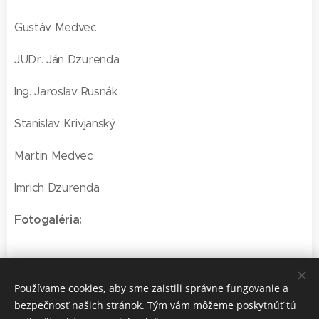
Gustáv Medvec
JUDr. Ján Dzurenda
Ing. Jaroslav Rusnák
Stanislav Krivjanský
Martin Medvec
Imrich Dzurenda
Fotogaléria:
Používame cookies, aby sme zaistili správne fungovanie a
bezpečnosť našich stránok. Tým vám môžeme poskytnúť tú