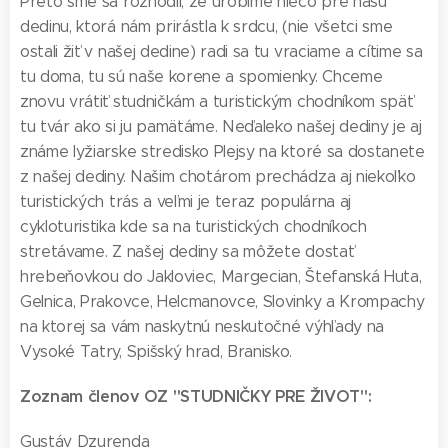
Preto sme sa rozhodli, že urobíme niečo pre našu
dedinu, ktorá nám prirástla k srdcu, (nie všetci sme
ostali žiť v našej dedine) radi sa tu vraciame a cítime sa
tu doma, tu sú naše korene a spomienky. Chceme
znovu vrátiť studničkám a turistickým chodníkom späť
tu tvár ako si ju pamätáme. Neďaleko našej dediny je aj
známe lyžiarske stredisko Plejsy na ktoré sa dostanete
z našej dediny. Našim chotárom prechádza aj niekoľko
turistických trás a veľmi je teraz populárna aj
cykloturistika kde sa na turistických chodníkoch
stretávame. Z našej dediny sa môžete dostať
hrebeňovkou do Jakloviec, Margecian, Štefanská Huta,
Gelnica, Prakovce, Helcmanovce, Slovinky a Krompachy
na ktorej sa vám naskytnú neskutočné výhľady na
Vysoké Tatry, Spišský hrad, Branisko.
Zoznam členov OZ "STUDNIČKY PRE ŽIVOT":
Gustáv Dzurenda