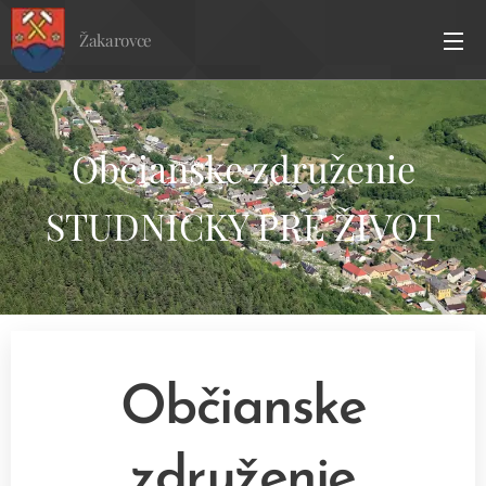
Žakarovce
Občianske združenie
STUDNIČKY PRE ŽIVOT
Občianske
združenie